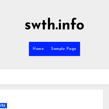
swth.info
Home
Sample Page
cts