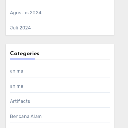
Agustus 2024
Juli 2024
Categories
animal
anime
Artifacts
Bencana Alam