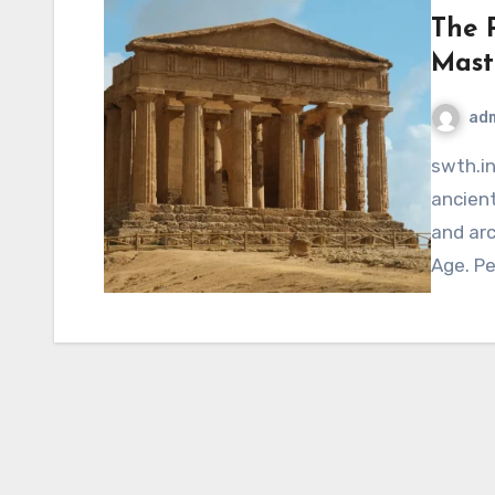
The 
Mast
ad
swth.info – The Parthenon, an iconic symbol of
ancient
and arc
Age. Pe