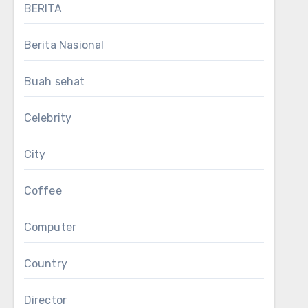
BERITA
Berita Nasional
Buah sehat
Celebrity
City
Coffee
Computer
Country
Director