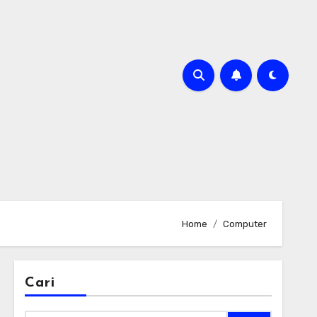
Home
Computer
Cari