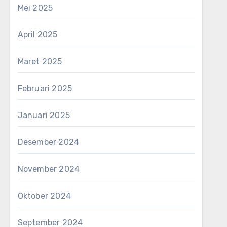
Mei 2025
April 2025
Maret 2025
Februari 2025
Januari 2025
Desember 2024
November 2024
Oktober 2024
September 2024