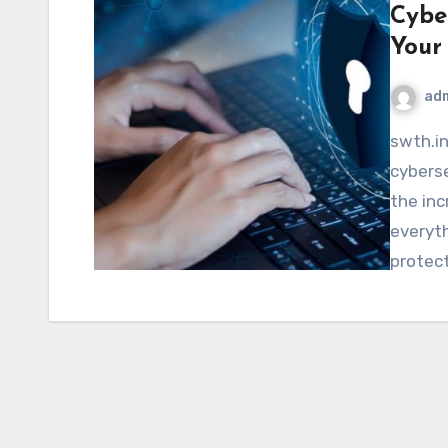
Cyber
Your
ad
swth.info – In today’s interconnected world,
cyberse
the inc
everyt
protect