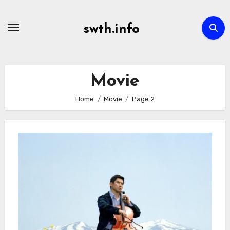
Skip
to
swth.info
content
Movie
Home
Movie
Page 2