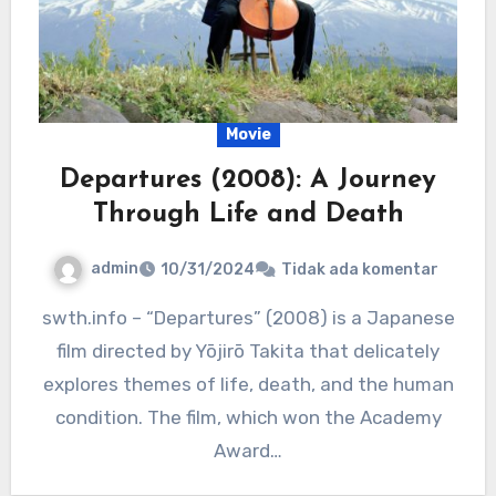
Movie
Departures (2008): A Journey
Through Life and Death
admin
10/31/2024
Tidak ada komentar
swth.info – “Departures” (2008) is a Japanese
film directed by Yōjirō Takita that delicately
explores themes of life, death, and the human
condition. The film, which won the Academy
Award…