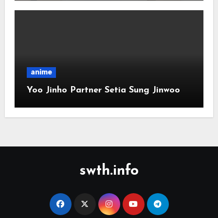
anime
Yoo Jinho Partner Setia Sung Jinwoo
swth.info