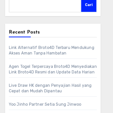
Cari
Recent Posts
Link Alternatif Broto4D Terbaru Mendukung
Akses Aman Tanpa Hambatan
Agen Togel Terpercaya Broto4D Menyediakan
Link Broto4D Resmi dan Update Data Harian
Live Draw HK dengan Penyajian Hasil yang
Cepat dan Mudah Dipantau
Yoo Jinho Partner Setia Sung Jinwoo