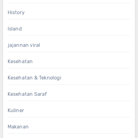
History
Island
jajannan viral
Kesehatan
Kesehatan & Teknologi
Kesehatan Saraf
Kuliner
Makanan