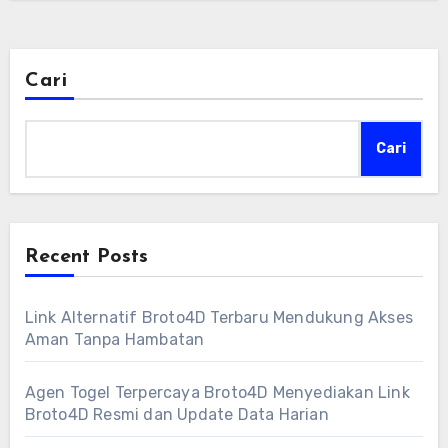
Cari
Cari
Recent Posts
Link Alternatif Broto4D Terbaru Mendukung Akses
Aman Tanpa Hambatan
Agen Togel Terpercaya Broto4D Menyediakan Link
Broto4D Resmi dan Update Data Harian