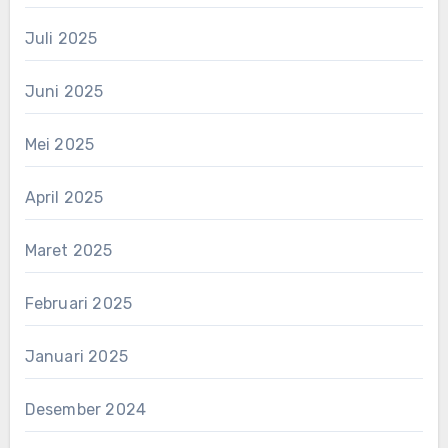
Juli 2025
Juni 2025
Mei 2025
April 2025
Maret 2025
Februari 2025
Januari 2025
Desember 2024