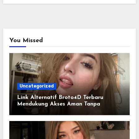
You Missed
Uncategorized
Link Alternatif Broto4D Terbaru
Mendukung Akses Aman Tanpa
Hambatan