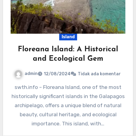
Island
Floreana Island: A Historical
and Ecological Gem
admin
12/08/2024
Tidak ada komentar
swth.info – Floreana Island, one of the most
historically significant islands in the Galapagos
archipelago, offers a unique blend of natural
beauty, cultural heritage, and ecological
importance. This island, with…