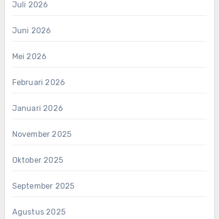
Juli 2026
Juni 2026
Mei 2026
Februari 2026
Januari 2026
November 2025
Oktober 2025
September 2025
Agustus 2025