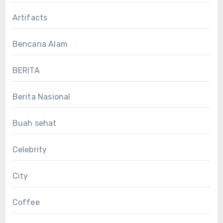
Artifacts
Bencana Alam
BERITA
Berita Nasional
Buah sehat
Celebrity
City
Coffee