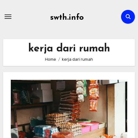
Skip
to
swth.info
content
kerja dari rumah
Home
kerja dari rumah