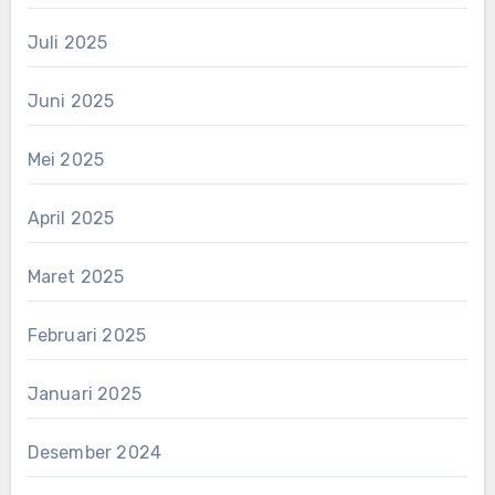
Juli 2025
Juni 2025
Mei 2025
April 2025
Maret 2025
Februari 2025
Januari 2025
Desember 2024