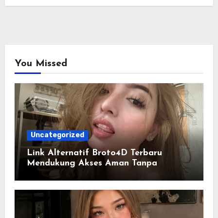
You Missed
Uncategorized
Link Alternatif Broto4D Terbaru
Mendukung Akses Aman Tanpa
Hambatan