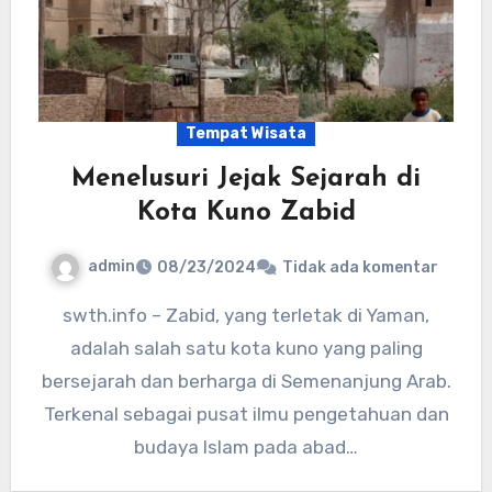
Tempat Wisata
Menelusuri Jejak Sejarah di
Kota Kuno Zabid
admin
08/23/2024
Tidak ada komentar
swth.info – Zabid, yang terletak di Yaman,
adalah salah satu kota kuno yang paling
bersejarah dan berharga di Semenanjung Arab.
Terkenal sebagai pusat ilmu pengetahuan dan
budaya Islam pada abad…