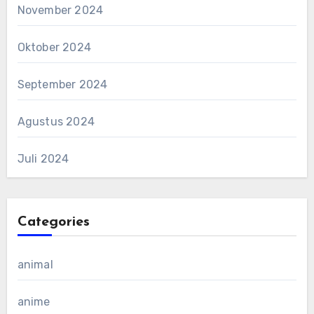
November 2024
Oktober 2024
September 2024
Agustus 2024
Juli 2024
Categories
animal
anime