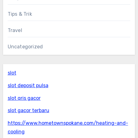
Tips & Trik
Travel
Uncategorized
slot
slot deposit pulsa
slot qris gacor
slot gacor terbaru
https://www.hometownspokane.com/heating-and-
cooling