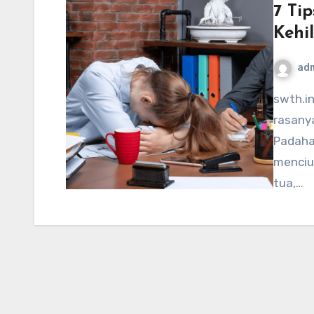
7 Ti
Kehi
ad
swth.info – Pernah nggak sih kamu dikritik dan
rasany
Padahal
menciut
tua,…