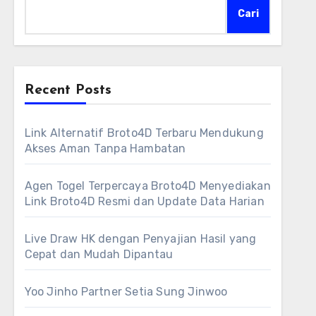
Cari
Recent Posts
Link Alternatif Broto4D Terbaru Mendukung
Akses Aman Tanpa Hambatan
Agen Togel Terpercaya Broto4D Menyediakan
Link Broto4D Resmi dan Update Data Harian
Live Draw HK dengan Penyajian Hasil yang
Cepat dan Mudah Dipantau
Yoo Jinho Partner Setia Sung Jinwoo