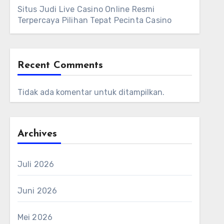
Situs Judi Live Casino Online Resmi
Terpercaya Pilihan Tepat Pecinta Casino
Recent Comments
Tidak ada komentar untuk ditampilkan.
Archives
Juli 2026
Juni 2026
Mei 2026