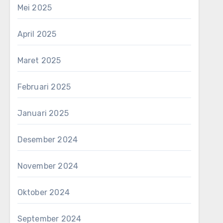
Mei 2025
April 2025
Maret 2025
Februari 2025
Januari 2025
Desember 2024
November 2024
Oktober 2024
September 2024