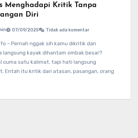
ps Menghadapi Kritik Tanpa
langan Diri
min
07/09/2025
Tidak ada komentar
a langsung kayak dihantam ombak besar?
 cuma satu kalimat, tapi hati langsung
. Entah itu kritik dari atasan, pasangan, orang