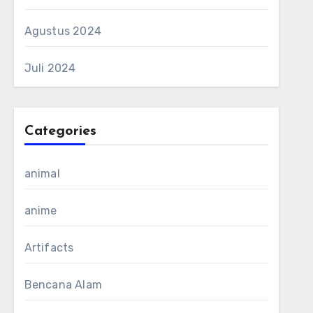
Agustus 2024
Juli 2024
Categories
animal
anime
Artifacts
Bencana Alam