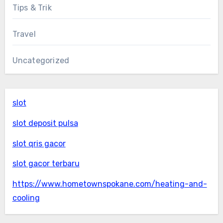
Tips & Trik
Travel
Uncategorized
slot
slot deposit pulsa
slot qris gacor
slot gacor terbaru
https://www.hometownspokane.com/heating-and-
cooling