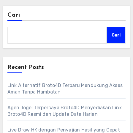
Cari
Cari
Recent Posts
Link Alternatif Broto4D Terbaru Mendukung Akses
Aman Tanpa Hambatan
Agen Togel Terpercaya Broto4D Menyediakan Link
Broto4D Resmi dan Update Data Harian
Live Draw HK dengan Penyajian Hasil yang Cepat