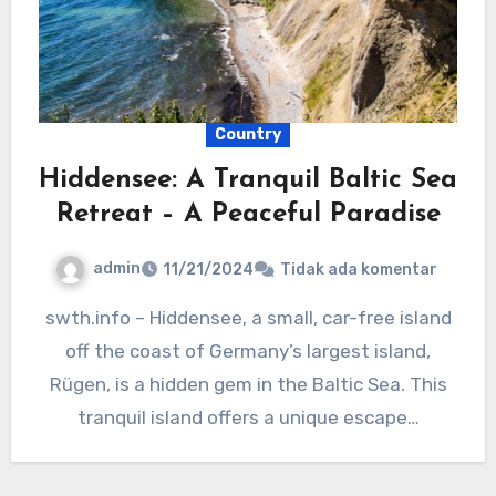
Country
Hiddensee: A Tranquil Baltic Sea
Retreat – A Peaceful Paradise
admin
11/21/2024
Tidak ada komentar
swth.info – Hiddensee, a small, car-free island
off the coast of Germany’s largest island,
Rügen, is a hidden gem in the Baltic Sea. This
tranquil island offers a unique escape…