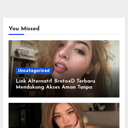
You Missed
Uncategorized
Link Alternatif Broto4D Terbaru
Mendukung Akses Aman Tanpa
Hambatan