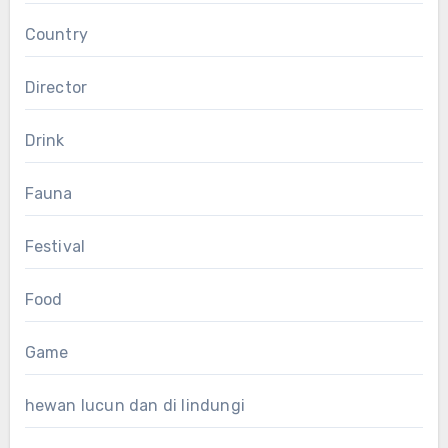
Country
Director
Drink
Fauna
Festival
Food
Game
hewan lucun dan di lindungi