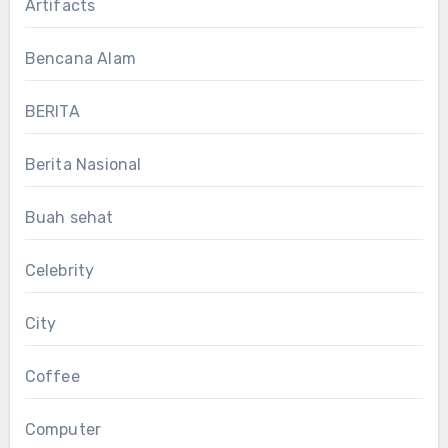
Artifacts
Bencana Alam
BERITA
Berita Nasional
Buah sehat
Celebrity
City
Coffee
Computer