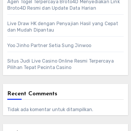
Agen Togel Terpercaya Broto4D Menyediakan Link
Broto4D Resmi dan Update Data Harian
Live Draw HK dengan Penyajian Hasil yang Cepat
dan Mudah Dipantau
Yoo Jinho Partner Setia Sung Jinwoo
Situs Judi Live Casino Online Resmi Terpercaya
Pilihan Tepat Pecinta Casino
Recent Comments
Tidak ada komentar untuk ditampilkan.