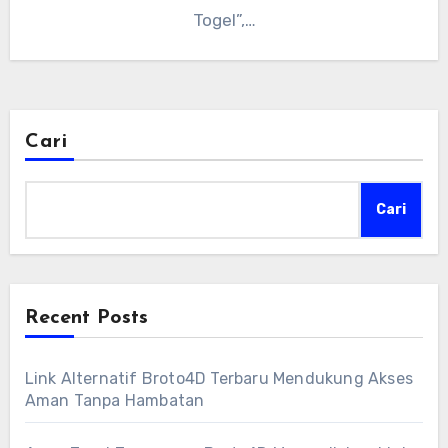
Togel”,…
Cari
Cari
Recent Posts
Link Alternatif Broto4D Terbaru Mendukung Akses
Aman Tanpa Hambatan