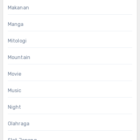
Makanan
Manga
Mitologi
Mountain
Movie
Music
Night
Olahraga