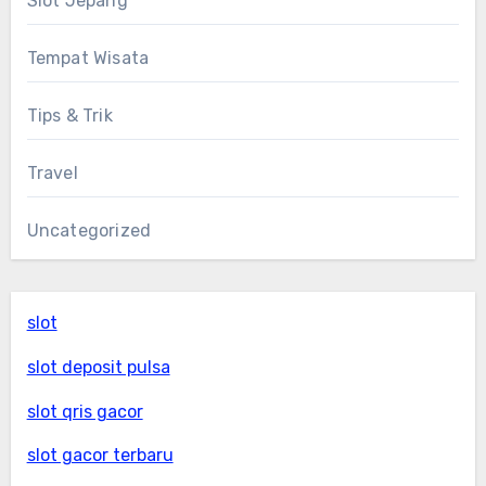
Slot Jepang
Tempat Wisata
Tips & Trik
Travel
Uncategorized
slot
slot deposit pulsa
slot qris gacor
slot gacor terbaru