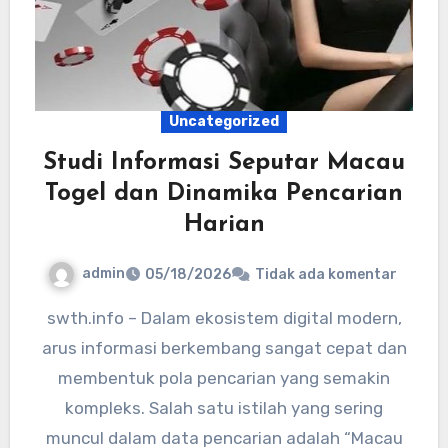
Uncategorized
Studi Informasi Seputar Macau
Togel dan Dinamika Pencarian
Harian
admin
05/18/2026
Tidak ada komentar
swth.info – Dalam ekosistem digital modern,
arus informasi berkembang sangat cepat dan
membentuk pola pencarian yang semakin
kompleks. Salah satu istilah yang sering
muncul dalam data pencarian adalah “Macau