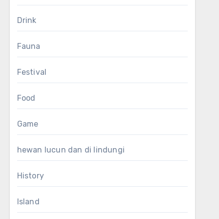
Drink
Fauna
Festival
Food
Game
hewan lucun dan di lindungi
History
Island