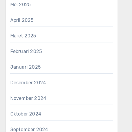
Mei 2025
April 2025
Maret 2025
Februari 2025
Januari 2025
Desember 2024
November 2024
Oktober 2024
September 2024