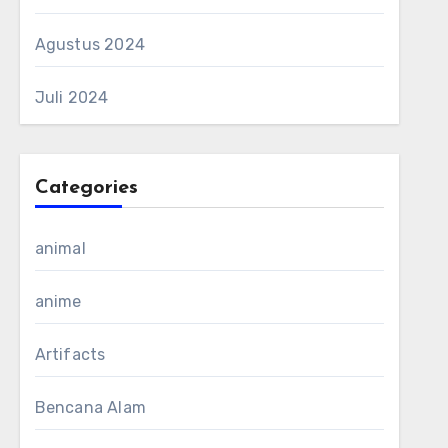
Agustus 2024
Juli 2024
Categories
animal
anime
Artifacts
Bencana Alam