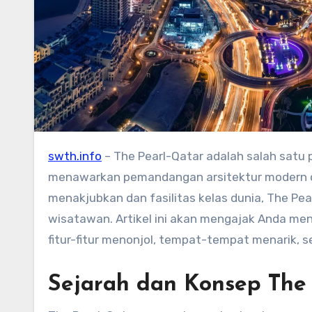
swth.info
– The Pearl-Qatar adalah salah satu 
menawarkan pemandangan arsitektur modern d
menakjubkan dan fasilitas kelas dunia, The Pea
wisatawan. Artikel ini akan mengajak Anda men
fitur-fitur menonjol, tempat-tempat menarik, 
Sejarah dan Konsep The