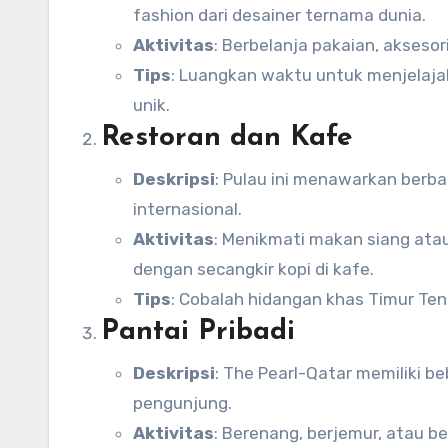
fashion dari desainer ternama dunia.
Aktivitas
: Berbelanja pakaian, akseso
Tips
: Luangkan waktu untuk menjelaja
unik.
Restoran dan Kafe
Deskripsi
: Pulau ini menawarkan berbag
internasional.
Aktivitas
: Menikmati makan siang atau
dengan secangkir kopi di kafe.
Tips
: Cobalah hidangan khas Timur Ten
Pantai Pribadi
Deskripsi
: The Pearl-Qatar memiliki b
pengunjung.
Aktivitas
: Berenang, berjemur, atau be