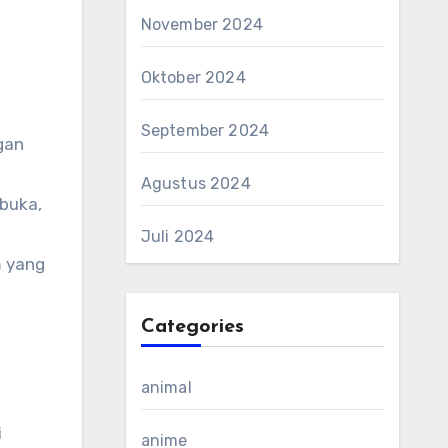
November 2024
Oktober 2024
September 2024
gan
Agustus 2024
buka,
Juli 2024
m yang
Categories
animal
i
anime