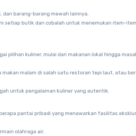
ri, dan barang-barang mewah lainnya.
hi setiap butik dan cobalah untuk menemukan item-ite
ai pilihan kuliner, mulai dari makanan lokal hingga mas
 makan malam di salah satu restoran tepi laut, atau be
gah untuk pengalaman kuliner yang autentik.
eberapa pantai pribadi yang menawarkan fasilitas eksklus
rmain olahraga air.