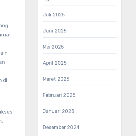
Juli 2025
yang
Juni 2025
arna-
Mei 2025
ain
an
April 2025
Maret 2025
 di
Februari 2025
Januari 2025
akses
m.
Desember 2024