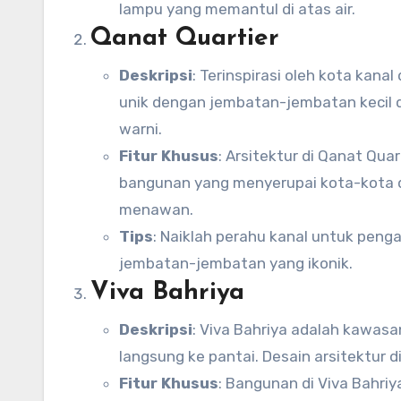
lampu yang memantul di atas air.
Qanat Quartier
Deskripsi
: Terinspirasi oleh kota ka
unik dengan jembatan-jembatan kecil 
warni.
Fitur Khusus
: Arsitektur di Qanat Qu
bangunan yang menyerupai kota-kota d
menawan.
Tips
: Naiklah perahu kanal untuk pen
jembatan-jembatan yang ikonik.
Viva Bahriya
Deskripsi
: Viva Bahriya adalah kawas
langsung ke pantai. Desain arsitektur
Fitur Khusus
: Bangunan di Viva Bahri