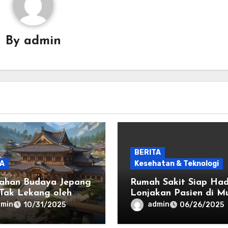
By
admin
BERITA
TA
Kesehatan & Teknologi
ahan Budaya Jepang
Rumah Sakit Siap Had
Tak Lekang oleh
Lonjakan Pasien di M
u
Hujan dengan
dmin
admin
10/31/2025
06/26/2025
Peningkatan Kapasita