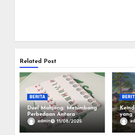
Related Post
BERITA
BERI
Duel Mahjong: Menimbang
Keind
Perbedaan Antara
yang 
Bermain Online dan Tatap
Wakt
admin
a
11/08/2025
Muka