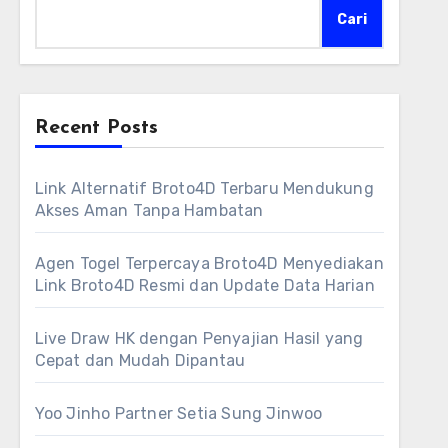
Cari
Recent Posts
Link Alternatif Broto4D Terbaru Mendukung
Akses Aman Tanpa Hambatan
Agen Togel Terpercaya Broto4D Menyediakan
Link Broto4D Resmi dan Update Data Harian
Live Draw HK dengan Penyajian Hasil yang
Cepat dan Mudah Dipantau
Yoo Jinho Partner Setia Sung Jinwoo