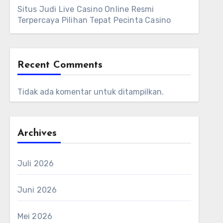
Situs Judi Live Casino Online Resmi
Terpercaya Pilihan Tepat Pecinta Casino
Recent Comments
Tidak ada komentar untuk ditampilkan.
Archives
Juli 2026
Juni 2026
Mei 2026