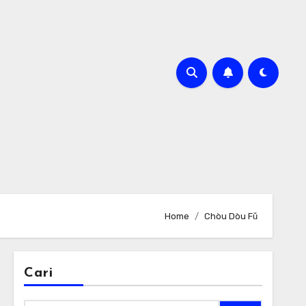
Home
Chòu Dòu Fǔ
Cari