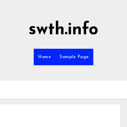
swth.info
Home
Sample Page