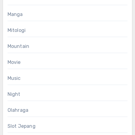
Manga
Mitologi
Mountain
Movie
Music
Night
Olahraga
Slot Jepang