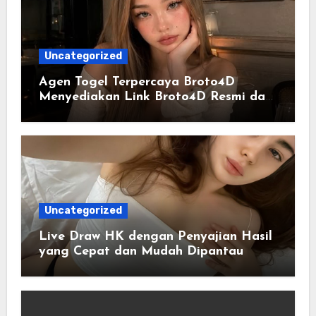
Uncategorized
Agen Togel Terpercaya Broto4D
Menyediakan Link Broto4D Resmi dan
Update Data Harian
Uncategorized
Live Draw HK dengan Penyajian Hasil
yang Cepat dan Mudah Dipantau