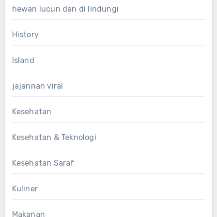
hewan lucun dan di lindungi
History
Island
jajannan viral
Kesehatan
Kesehatan & Teknologi
Kesehatan Saraf
Kuliner
Makanan