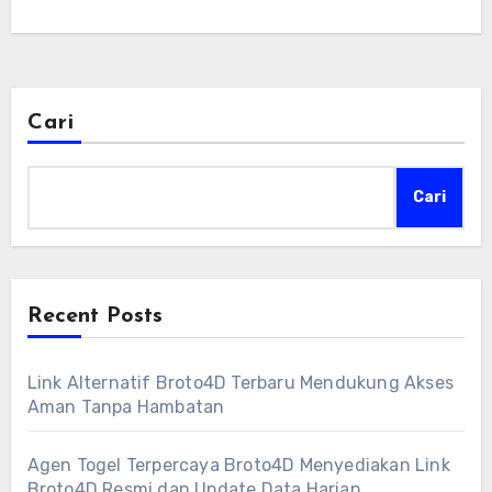
Cari
Cari
Recent Posts
Link Alternatif Broto4D Terbaru Mendukung Akses
Aman Tanpa Hambatan
Agen Togel Terpercaya Broto4D Menyediakan Link
Broto4D Resmi dan Update Data Harian