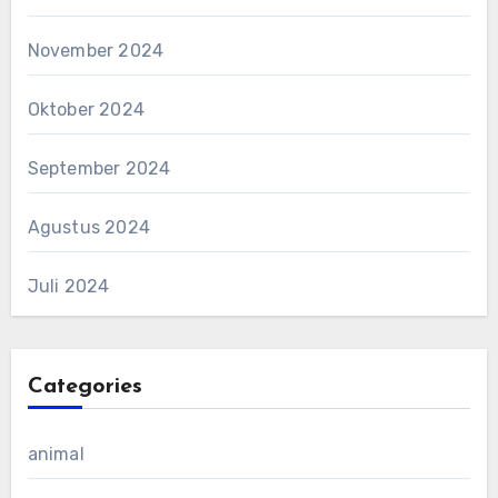
November 2024
Oktober 2024
September 2024
Agustus 2024
Juli 2024
Categories
animal