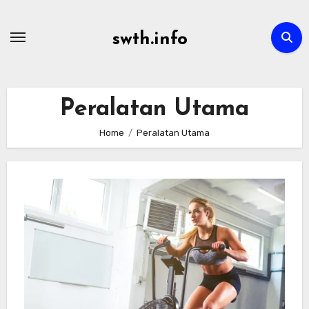
Skip
to
swth.info
content
Peralatan Utama
Home
Peralatan Utama