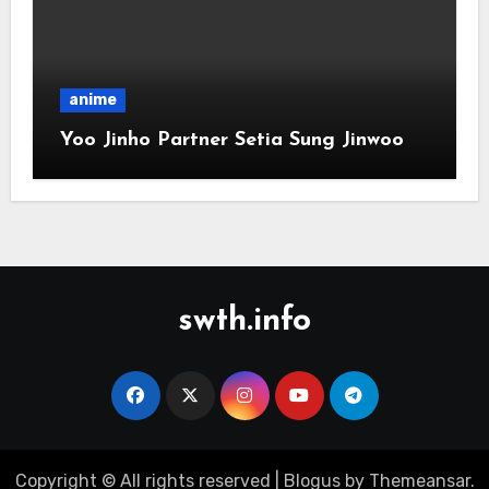
anime
Yoo Jinho Partner Setia Sung Jinwoo
swth.info
Copyright © All rights reserved
|
Blogus
by
Themeansar
.