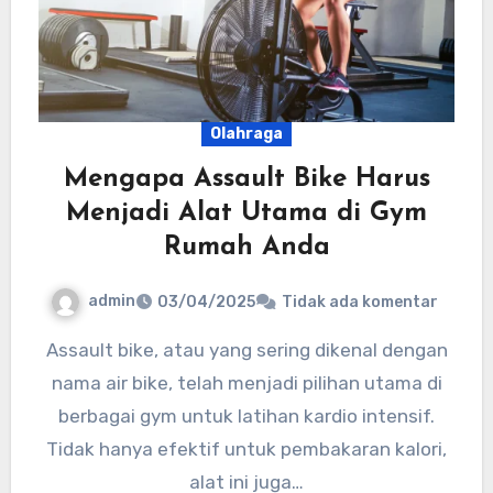
Olahraga
Mengapa Assault Bike Harus
Menjadi Alat Utama di Gym
Rumah Anda
admin
03/04/2025
Tidak ada komentar
Assault bike, atau yang sering dikenal dengan
nama air bike, telah menjadi pilihan utama di
berbagai gym untuk latihan kardio intensif.
Tidak hanya efektif untuk pembakaran kalori,
alat ini juga…