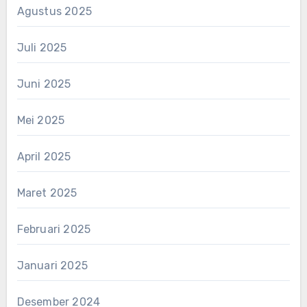
Agustus 2025
Juli 2025
Juni 2025
Mei 2025
April 2025
Maret 2025
Februari 2025
Januari 2025
Desember 2024