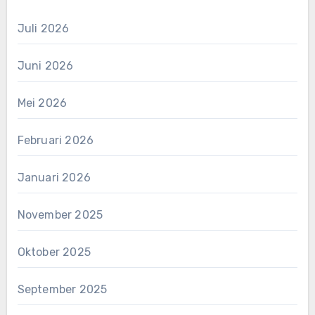
Juli 2026
Juni 2026
Mei 2026
Februari 2026
Januari 2026
November 2025
Oktober 2025
September 2025