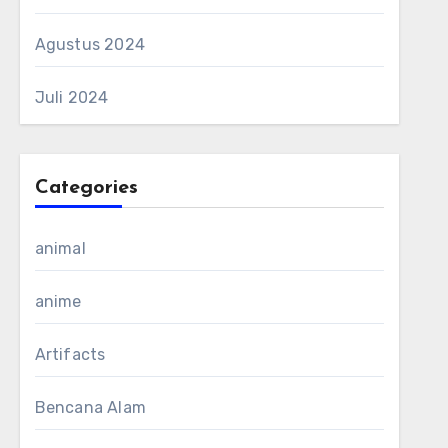
Agustus 2024
Juli 2024
Categories
animal
anime
Artifacts
Bencana Alam