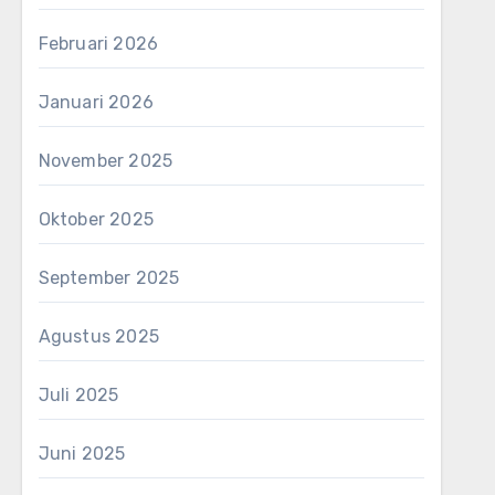
Februari 2026
Januari 2026
November 2025
Oktober 2025
September 2025
Agustus 2025
Juli 2025
Juni 2025