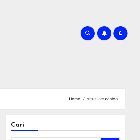
Home
situs live casino
Cari