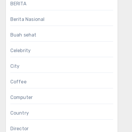
BERITA
Berita Nasional
Buah sehat
Celebrity
City
Coffee
Computer
Country
Director