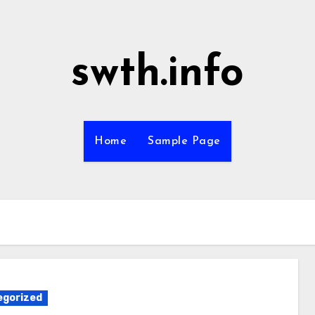
swth.info
Home
Sample Page
egorized