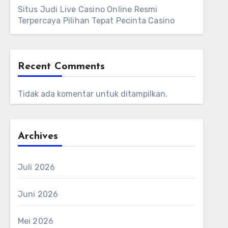
Situs Judi Live Casino Online Resmi
Terpercaya Pilihan Tepat Pecinta Casino
Recent Comments
Tidak ada komentar untuk ditampilkan.
Archives
Juli 2026
Juni 2026
Mei 2026