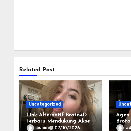
Related Post
Uncategorized
Uncat
Link Alternatif Broto4D
Agen 
Terbaru Mendukung Akses
Broto
Aman Tanpa Hambatan
Link 
admin
a
07/10/2026