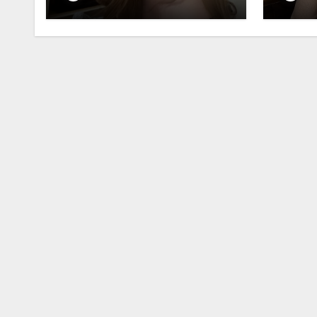
Updat