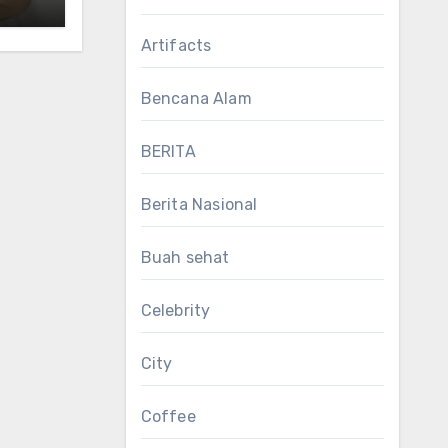
Artifacts
Bencana Alam
BERITA
Berita Nasional
Buah sehat
Celebrity
City
Coffee