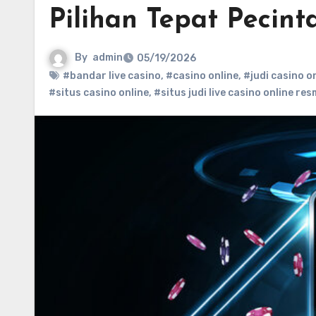
Pilihan Tepat Pecint
By
admin
05/19/2026
#bandar live casino
,
#casino online
,
#judi casino o
#situs casino online
,
#situs judi live casino online re