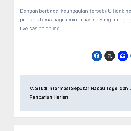
Dengan berbagai keunggulan tersebut, tidak hera
pilihan utama bagi pecinta casino yang mengin
live casino online.
Navigasi
Studi Informasi Seputar Macau Togel dan 
pos
Pencarian Harian