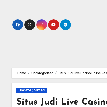
Skip
to
content
Home
Uncategorized
Situs Judi Live Casino Online Re
Uncategorized
Situs Judi Live Casi