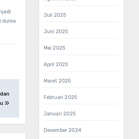
njadi
Juli 2025
i dunia
Juni 2025
Mei 2025
April 2025
Maret 2025
 dan
Februari 2025
au
Januari 2025
Desember 2024