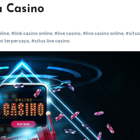
a Casino
nline
,
#link casino online
,
#live casino
,
#live casino online
,
#situs
smi terpercaya
,
#situs live casino