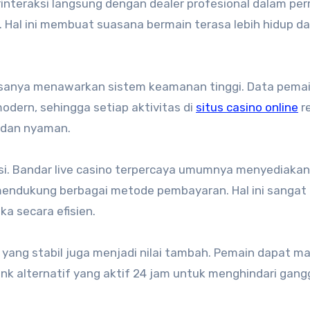
berinteraksi langsung dengan dealer profesional dalam pe
bo. Hal ini membuat suasana bermain terasa lebih hidup d
 biasanya menawarkan sistem keamanan tinggi. Data pema
modern, sehingga setiap aktivitas di
situs casino online
r
 dan nyaman.
i. Bandar live casino terpercaya umumnya menyediakan
mendukung berbagai metode pembayaran. Hal ini sangat
 secara efisien.
ne yang stabil juga menjadi nilai tambah. Pemain dapat m
ink alternatif yang aktif 24 jam untuk menghindari gan