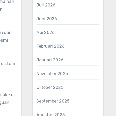
rmainan
Juli 2026
an
Juni 2026
in dan
Mei 2026
esmi
Februari 2026
Januari 2026
 sistem
November 2025
Oktober 2025
asuk ke
September 2025
gguan
Agustus 2025