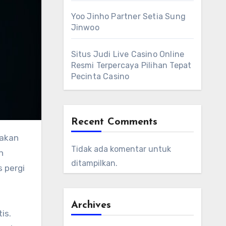
Yoo Jinho Partner Setia Sung
Jinwoo
Situs Judi Live Casino Online
Resmi Terpercaya Pilihan Tepat
Pecinta Casino
Recent Comments
Tidak ada komentar untuk
n
ditampilkan.
 pergi
Archives
is.