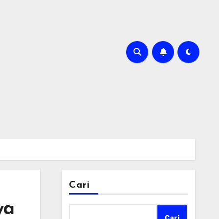
Cari
ya
Cari