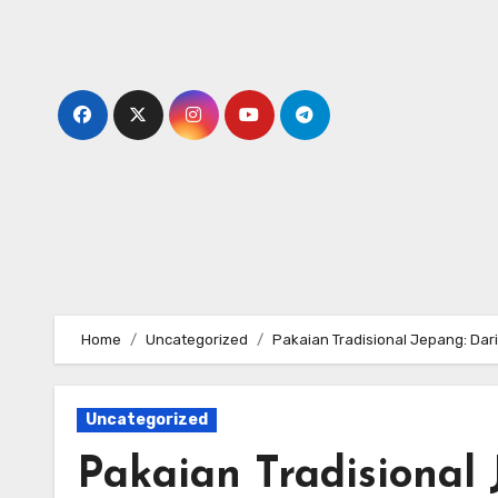
Skip
to
content
Home
Uncategorized
Pakaian Tradisional Jepang: Dar
Uncategorized
Pakaian Tradisional