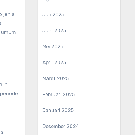
p jenis
Juli 2025
a.
Juni 2025
ih umum
Mei 2025
April 2025
Maret 2025
 ini
 periode
Februari 2025
Januari 2025
Desember 2024
ta