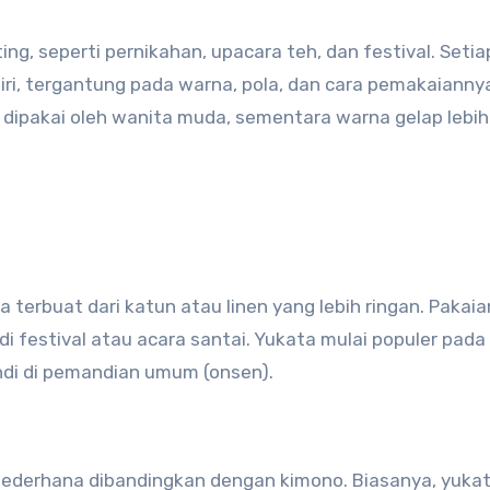
ng, seperti pernikahan, upacara teh, dan festival. Setia
ri, tergantung pada warna, pola, dan cara pemakaianny
 dipakai oleh wanita muda, sementara warna gelap leb
 terbuat dari katun atau linen yang lebih ringan. Pakaian
 festival atau acara santai. Yukata mulai populer pada
ndi di pemandian umum (onsen).
h sederhana dibandingkan dengan kimono. Biasanya, yuka