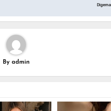
Digema
By
admin