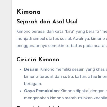
Kimono
Sejarah dan Asal Usul
Kimono berasal dari kata “kiru” yang berarti “m
menjadi simbol status sosial. Awalnya, kimono 
penggunaannya semakin terbatas pada acara-ac
Ciri-ciri Kimono
Desain
: Kimono memiliki desain yang khas
kimono terbuat dari sutra, katun, atau line
beragam.
Gaya Pemakaian
: Kimono dipakai dengan o
mengenakan kimono membutuhkan keahlian k